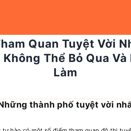
ham Quan Tuyệt Vời Nhấ
 Không Thể Bỏ Qua Và
Làm
Những thành phố tuyệt vời nhấ
 tự hào có một số điểm tham quan đô thị tuyệt