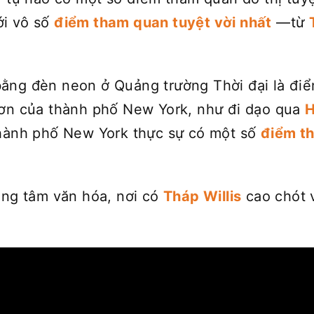
ới vô số
điểm tham quan tuyệt vời nhất
—từ
ằng đèn neon ở Quảng trường Thời đại là đi
hơn của thành phố New York, như đi dạo qua
H
Thành phố New York thực sự có một số
điểm th
ung tâm văn hóa, nơi có
Tháp Willis
cao chót 