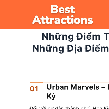
Skip
to
content
Những Điểm T
Những Địa Điểm
Urban Marvels – 
Kỳ
Đối với cư dân thành phố, Hoa Kỳ